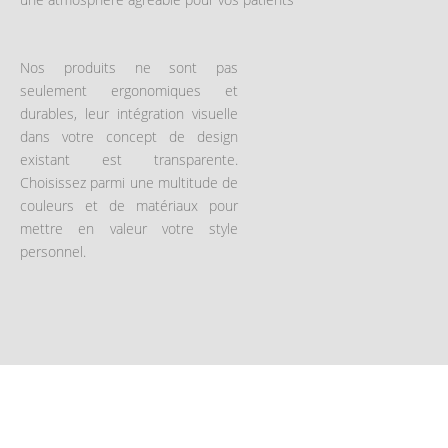
Nos produits ne sont pas
seulement ergonomiques et
durables, leur intégration visuelle
dans votre concept de design
existant est transparente.
Choisissez parmi une multitude de
couleurs et de matériaux pour
mettre en valeur votre style
personnel.