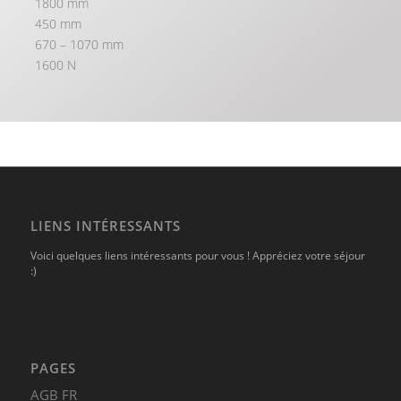
1800 mm
450 mm
670 – 1070 mm
1600 N
LIENS INTÉRESSANTS
Voici quelques liens intéressants pour vous ! Appréciez votre séjour
:)
PAGES
AGB FR