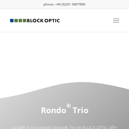
phone: +49 (0)231 10877850
®
Rondo
Trio
La table à instruments Rondo® Trio de BLOCK OPTIC offre